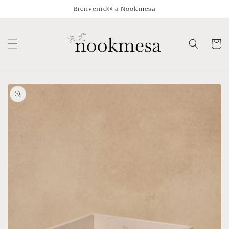
Ir
Bienvenid@ a Nookmesa
directamente
al contenido
Carrito
Ir
directamente
a la
información
del producto