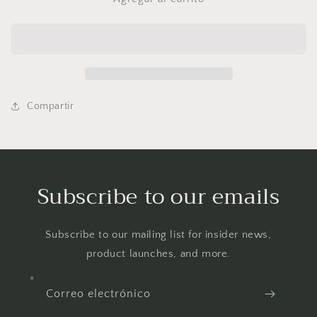
Tule
Tule
Compartir
Subscribe to our emails
Subscribe to our mailing list for insider news,
product launches, and more.
Correo electrónico