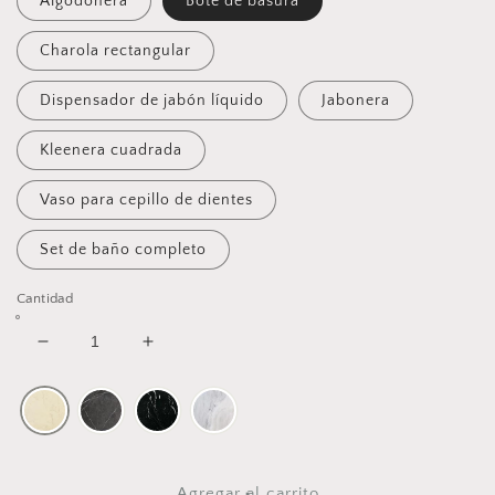
Algodonera
Bote de basura
Charola rectangular
Dispensador de jabón líquido
Jabonera
Kleenera cuadrada
Vaso para cepillo de dientes
Set de baño completo
Cantidad
Reducir
Aumentar
cantidad
cantidad
para
para
Set
Set
de
de
Baño
Baño
|
|
Agregar al carrito